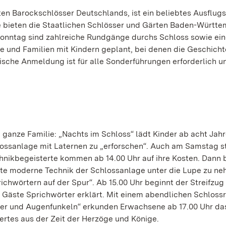
n Barockschlösser Deutschlands, ist ein beliebtes Ausflugsz
 bieten die Staatlichen Schlösser und Gärten Baden-Württe
onntag sind zahlreiche Rundgänge durchs Schloss sowie ei
und Familien mit Kindern geplant, bei denen die Geschicht
ische Anmeldung ist für alle Sonderführungen erforderlich u
 ganze Familie: „Nachts im Schloss“ lädt Kinder ab acht Jah
hlossanlage mit Laternen zu „erforschen“. Auch am Samstag 
nikbegeisterte kommen ab 14.00 Uhr auf ihre Kosten. Dann
elte moderne Technik der Schlossanlage unter die Lupe zu n
chwörtern auf der Spur“. Ab 15.00 Uhr beginnt der Streifzug
Gäste Sprichwörter erklärt. Mit einem abendlichen Schlos
er und Augenfunkeln“ erkunden Erwachsene ab 17.00 Uhr da
ertes aus der Zeit der Herzöge und Könige.