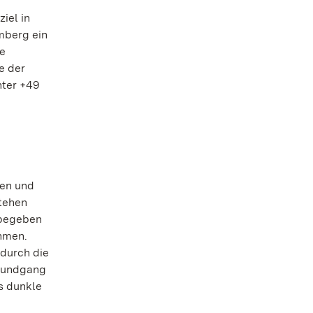
iel in
mberg ein
ne
e der
nter +49
ren und
stehen
 begeben
ehmen.
 durch die
srundgang
s dunkle