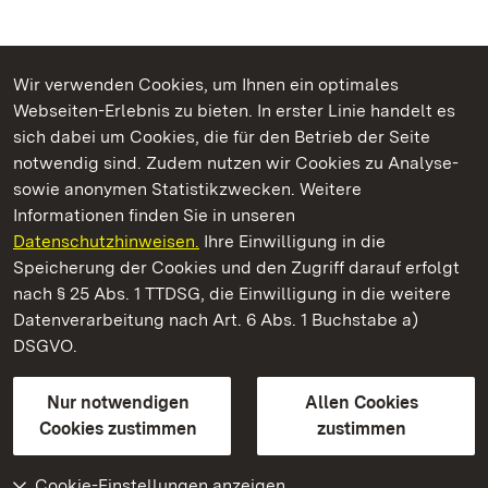
Wir verwenden Cookies, um Ihnen ein optimales
Webseiten-Erlebnis zu bieten. In erster Linie handelt es
Kommen. Staunen. Genießen.
sich dabei um Cookies, die für den Betrieb der Seite
notwendig sind. Zudem nutzen wir Cookies zu Analyse-
sowie anonymen Statistikzwecken. Weitere
Informationen finden Sie in unseren
Datenschutzhinweisen.
Ihre Einwilligung in die
Staatliche Schlösser und Gärten Baden‑Württemberg
Speicherung der Cookies und den Zugriff darauf erfolgt
nach § 25 Abs. 1 TTDSG, die Einwilligung in die weitere
Staatliche Schlösser und Gärten Baden-Württemberg
Datenverarbeitung nach Art. 6 Abs. 1 Buchstabe a)
DSGVO.
Kontakt
FAQ
Impressum
Datenschutz
Gebärdensprache
Leichte Sprache
Erklärung zur Barrierefreiheit
Nur notwendigen
Allen Cookies
BITV-konform (geprüfte Seiten)
Cookies zustimmen
zustimmen
Cookie-Einstellungen anzeigen