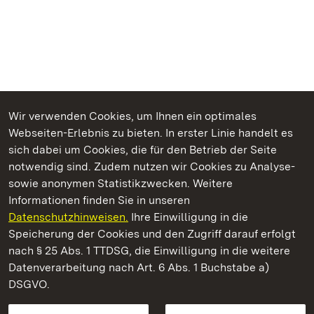
Wir verwenden Cookies, um Ihnen ein optimales
Webseiten-Erlebnis zu bieten. In erster Linie handelt es
Kommen. Staunen. Genießen.
sich dabei um Cookies, die für den Betrieb der Seite
notwendig sind. Zudem nutzen wir Cookies zu Analyse-
sowie anonymen Statistikzwecken. Weitere
Informationen finden Sie in unseren
Datenschutzhinweisen.
Ihre Einwilligung in die
Staatliche Schlösser und Gärten Baden‑Württemberg
Speicherung der Cookies und den Zugriff darauf erfolgt
nach § 25 Abs. 1 TTDSG, die Einwilligung in die weitere
Staatliche Schlösser und Gärten Baden-Württemberg
Datenverarbeitung nach Art. 6 Abs. 1 Buchstabe a)
DSGVO.
Kontakt
FAQ
Impressum
Datenschutz
Gebärdensprache
Leichte Sprache