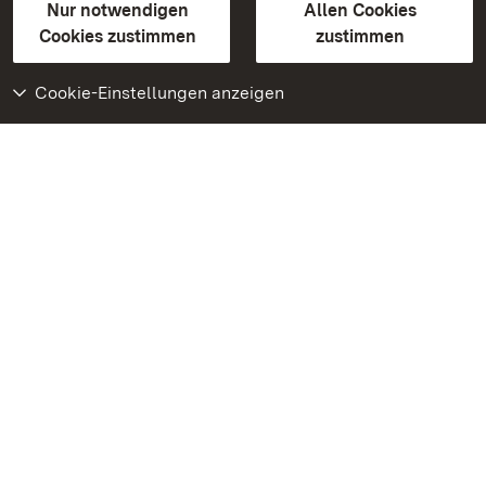
Erklärung zur Barrierefreiheit
Nur notwendigen
Allen Cookies
BITV-konform (geprüfte Seiten)
Cookies zustimmen
zustimmen
Cookie-Einstellungen anzeigen
Weiteres
Portal
Monumente
Besuchen Sie uns auf
Facebook
Besuchen Sie uns auf
Instagram
Besuchen Sie uns auf
Youtube
Lernen Sie unsere Apps
kennen
Google Play Store
App Store für iPhone