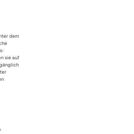
Unter dem
sche
s:
n sie auf
ugänglich
ter
en
e