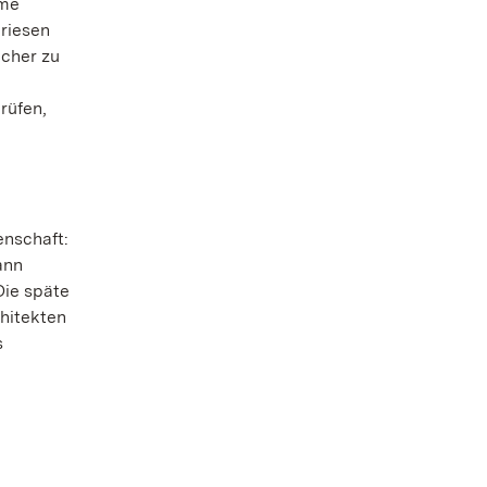
ume
riesen
ucher zu
rüfen,
enschaft:
ann
Die späte
hitekten
s