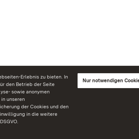
seiten-Erlebnis zu bieten. In
Nur notwendigen Cooki
für den Betrieb der Seite
lyse- sowie anonymen
 in unseren
peicherung der Cookies und den
inwilligung in die weitere
) DSGVO.
Staatliche Schlösser un
Baden-Württemberg