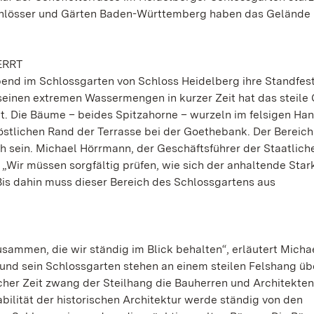
hlösser und Gärten Baden-Württemberg haben das Gelände b
ERRT
nd im Schlossgarten von Schloss Heidelberg ihre Standfest
seinen extremen Wassermengen in kurzer Zeit hat das steile
. Die Bäume – beides Spitzahorne – wurzeln im felsigen Hang
 östlichen Rand der Terrasse bei der Goethebank. Der Bereich
ch sein. Michael Hörrmann, der Geschäftsführer der Staatlich
„Wir müssen sorgfältig prüfen, wie sich der anhaltende Sta
 Bis dahin muss dieser Bereich des Schlossgartens aus
sammen, die wir ständig im Blick behalten“, erläutert Micha
 und sein Schlossgarten stehen an einem steilen Felshang ü
icher Zeit zwang der Steilhang die Bauherren und Architekten
abilität der historischen Architektur werde ständig von den