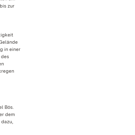
is zur
igkeit
 Gelände
 in einer
 des
en
rkregen
el Bös.
ber dem
 dazu,