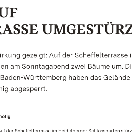
UF
RASSE UMGESTÜR
kung gezeigt: Auf der Scheffelterrasse 
zten am Sonntagabend zwei Bäume um. D
n Baden-Württemberg haben das Gelände 
mig abgesperrt.
nötig
uf der Scheffelterrasse im Heidelberger Schlossgarten stür