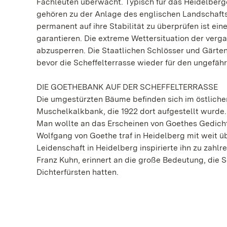
Fachleuten überwacht. Typisch für das Heidelber
gehören zu der Anlage des englischen Landschafts
permanent auf ihre Stabilität zu überprüfen ist ei
garantieren. Die extreme Wettersituation der ver
abzusperren. Die Staatlichen Schlösser und Gärten l
bevor die Scheffelterrasse wieder für den ungefä
DIE GOETHEBANK AUF DER SCHEFFELTERRASSE
Die umgestürzten Bäume befinden sich im östlichen
Muschelkalkbank, die 1922 dort aufgestellt wurde. 
Man wollte an das Erscheinen von Goethes Gedicht
Wolfgang von Goethe traf in Heidelberg mit weit üb
Leidenschaft in Heidelberg inspirierte ihn zu zah
Franz Kuhn, erinnert an die große Bedeutung, die 
Dichterfürsten hatten.