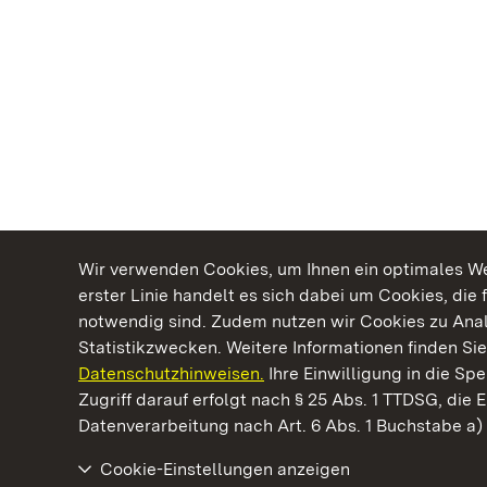
Wir verwenden Cookies, um Ihnen ein optimales Web
erster Linie handelt es sich dabei um Cookies, die 
notwendig sind. Zudem nutzen wir Cookies zu Ana
Statistikzwecken. Weitere Informationen finden Sie
Datenschutzhinweisen.
Ihre Einwilligung in die S
Kommen. Staunen. Genießen.
Zugriff darauf erfolgt nach § 25 Abs. 1 TTDSG, die E
Datenverarbeitung nach Art. 6 Abs. 1 Buchstabe a
Cookie-Einstellungen anzeigen