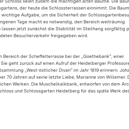
ger Schloss seien zudem die mächtigen alten Bäume. Die Bä
gartens, der heute die Schlossterrassen einnimmt. Die Baum
ne wichtige Aufgabe, um die Sicherheit der Schlossgartenbes
gangenen Tage macht es notwendig, den Bereich weiträumig
assen jetzt zunächst die Stabilität im Steilhang sorgfältig p
hrdeten Besucherverkehr freigegeben wird.
 Bereich der Scheffelterrasse bei der „Goethebank“, einer
Sie geht zurück auf einen Aufruf der Heidelberger Professor
sammlung „West-östlicher Divan“ im Jahr 1819 erinnern. Joh
er 70 Jahren auf seine letzte Liebe, Marianne von Willemer. 
lreichen Werken. Die Muschelkalkbank, entworfen von dem Arc
Schloss und Schlossgarten Heidelberg für das späte Werk de