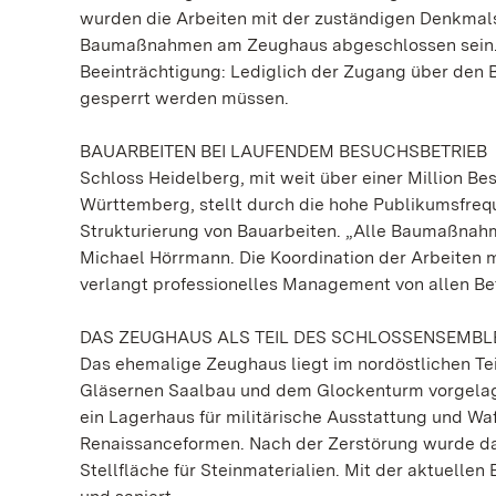
wurden die Arbeiten mit der zuständigen Denkmal
Baumaßnahmen am Zeughaus abgeschlossen sein. Fü
Beeinträchtigung: Lediglich der Zugang über den 
gesperrt werden müssen.
BAUARBEITEN BEI LAUFENDEM BESUCHSBETRIEB
Schloss Heidelberg, mit weit über einer Million Be
Württemberg, stellt durch die hohe Publikumsfre
Strukturierung von Bauarbeiten. „Alle Baumaßnahme
Michael Hörrmann. Die Koordination der Arbeiten 
verlangt professionelles Management von allen Bet
DAS ZEUGHAUS ALS TEIL DES SCHLOSSENSEMBL
Das ehemalige Zeughaus liegt im nordöstlichen Te
Gläsernen Saalbau und dem Glockenturm vorgelage
ein Lagerhaus für militärische Ausstattung und Waf
Renaissanceformen. Nach der Zerstörung wurde das 
Stellfläche für Steinmaterialien. Mit der aktue