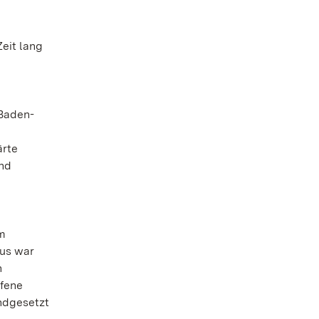
eit lang
 Baden-
ärte
und
em
aus war
n
ffene
ndgesetzt