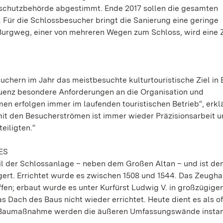
schutzbehörde abgestimmt. Ende 2017 sollen die gesamten
r die Schlossbesucher bringt die Sanierung eine geringe
Burgweg, einer von mehreren Wegen zum Schloss, wird eine Z
suchern im Jahr das meistbesuchte kulturtouristische Ziel in
quenz besondere Anforderungen an die Organisation und
n erfolgen immer im laufenden touristischen Betrieb“, erkl
mit den Besucherströmen ist immer wieder Präzisionsarbeit 
eiligten.“
ES
il der Schlossanlage – neben dem Großen Altan – und ist d
rt. Errichtet wurde es zwischen 1508 und 1544. Das Zeugh
fen; erbaut wurde es unter Kurfürst Ludwig V. in großzügige
Dach des Baus nicht wieder errichtet. Heute dient es als o
llen Baumaßnahme werden die äußeren Umfassungswände insta