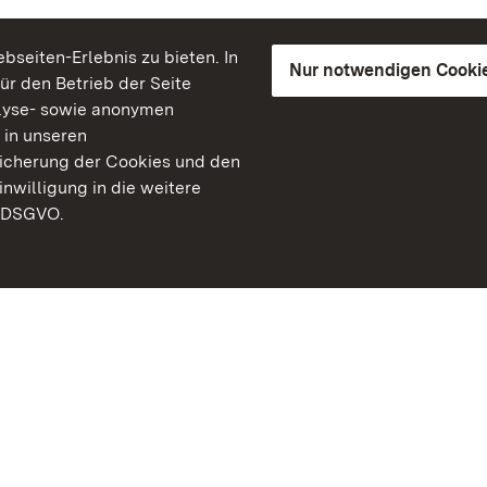
seiten-Erlebnis zu bieten. In
Nur notwendigen Cooki
für den Betrieb der Seite
lyse- sowie anonymen
 in unseren
peicherung der Cookies und den
inwilligung in die weitere
) DSGVO.
Staatliche Schlösser un
Baden-Württemberg
Kontakt
FAQ
Impressum
Datenschutz
Gebärdensprache
Leichte Sprache
Erklärung zur Barrierefre
BITV-konform (geprüfte S