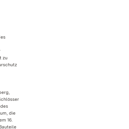
des
r
t zu
urschutz
berg,
Schlösser
 des
rum, die
em 16.
Bauteile