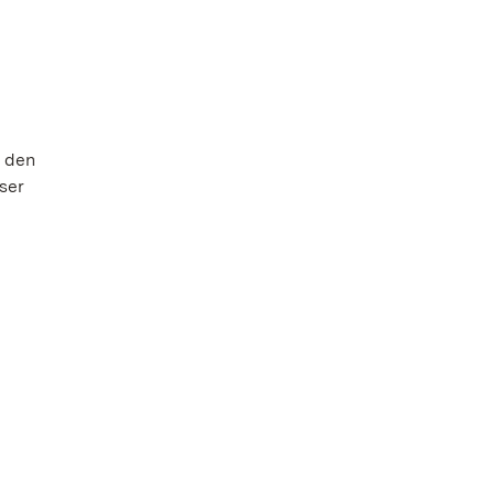
h den
ser