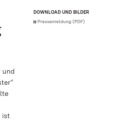
DOWNLOAD UND BILDER
Pressemeldung (PDF)
g
r und
ter“
lte
ist