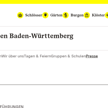
Schlösser
Gärten
Burgen
Klöster
rten Baden‑Württemberg
n
Wir über uns
Tagen & Feiern
Gruppen & Schulen
Presse
RFÜHRUNGEN