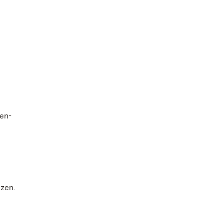
en-
tzen.