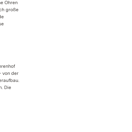
ne Ohren
rch große
de
se
hrenhof
– von der
eraufbau.
n. Die