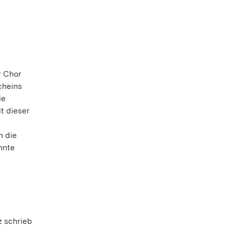
r Chor
cheins
ie
t dieser
n die
nnte
z schrieb