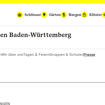
Schlösser
Gärten
Burgen
Klöster
rten Baden‑Württemberg
n
Wir über uns
Tagen & Feiern
Gruppen & Schulen
Presse
UNGEN