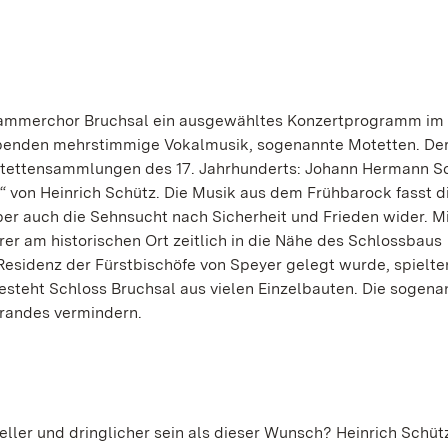
 Kammerchor Bruchsal ein ausgewähltes Konzertprogramm im
abenden mehrstimmige Vokalmusik, sogenannte Motetten. De
tettensammlungen des 17. Jahrhunderts: Johann Hermann S
k“ von Heinrich Schütz. Die Musik aus dem Frühbarock fasst d
ber auch die Sehnsucht nach Sicherheit und Frieden wider. Mi
er am historischen Ort zeitlich in die Nähe des Schlossbaus
Residenz der Fürstbischöfe von Speyer gelegt wurde, spielte
esteht Schloss Bruchsal aus vielen Einzelbauten. Die sogena
brandes vermindern.
eller und dringlicher sein als dieser Wunsch? Heinrich Schüt