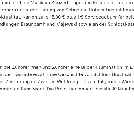
ie Texte und die Musik im Konzertprogramm können für moder
rchors unter der Leitung von Sebastian Hübner besticht du
tualität. Karten zu je 15,00 € plus 1 € Servicegebühr für bei
ndlungen Braunbarth und Majewski sowie an der Schlosskas
 die Zuhörerinnen und Zuhörer eine Bilder-Illumination im E
an der Fassade erzählt die Geschichte von Schloss Bruchsal 
r Zerstörung im Zweiten Weltkrieg bis zum folgenden Wied
igitalen Kunstwerk. Die Projektion dauert jeweils 30 Minute