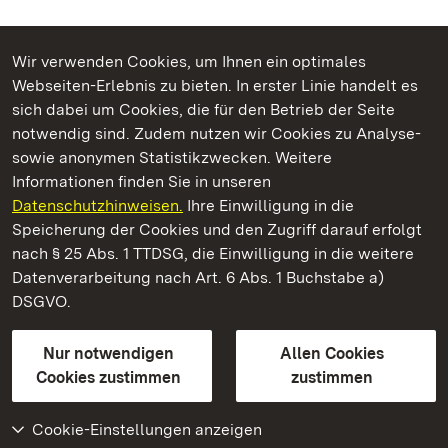
Wir verwenden Cookies, um Ihnen ein optimales
Webseiten-Erlebnis zu bieten. In erster Linie handelt es
Kommen. Staunen. Genießen.
sich dabei um Cookies, die für den Betrieb der Seite
notwendig sind. Zudem nutzen wir Cookies zu Analyse-
sowie anonymen Statistikzwecken. Weitere
Informationen finden Sie in unseren
Datenschutzhinweisen.
Ihre Einwilligung in die
Staatliche Schlösser und Gärten Baden‑Württemberg
Speicherung der Cookies und den Zugriff darauf erfolgt
nach § 25 Abs. 1 TTDSG, die Einwilligung in die weitere
Staatliche Schlösser und Gärten Baden-Württemberg
Datenverarbeitung nach Art. 6 Abs. 1 Buchstabe a)
DSGVO.
Kontakt
FAQ
Impressum
Datenschutz
Gebärdensprache
Leichte Sprache
Erklärung zur Barrierefreiheit
Nur notwendigen
Allen Cookies
BITV-konform (geprüfte Seiten)
Cookies zustimmen
zustimmen
Cookie-Einstellungen anzeigen
Weiteres