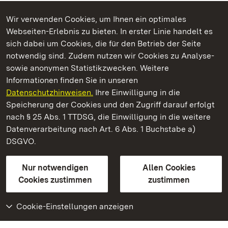
Wir verwenden Cookies, um Ihnen ein optimales
Webseiten-Erlebnis zu bieten. In erster Linie handelt es
Kommen. Staunen. Genießen.
sich dabei um Cookies, die für den Betrieb der Seite
notwendig sind. Zudem nutzen wir Cookies zu Analyse-
sowie anonymen Statistikzwecken. Weitere
Informationen finden Sie in unseren
Datenschutzhinweisen.
Ihre Einwilligung in die
Staatliche Schlösser und Gärten Baden‑Württemberg
Speicherung der Cookies und den Zugriff darauf erfolgt
nach § 25 Abs. 1 TTDSG, die Einwilligung in die weitere
Staatliche Schlösser und Gärten Baden-Württemberg
Datenverarbeitung nach Art. 6 Abs. 1 Buchstabe a)
DSGVO.
Kontakt
FAQ
Impressum
Datenschutz
Gebärdensprache
Leichte Sprache
Erklärung zur Barrierefreiheit
Nur notwendigen
Allen Cookies
BITV-konform (geprüfte Seiten)
Cookies zustimmen
zustimmen
Cookie-Einstellungen anzeigen
Weiteres
Portal
Monumente