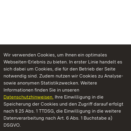
Wir verwenden Cookies, um Ihnen ein optimales
Webseiten-Erlebnis zu bieten. In erster Linie handelt es
Kommen. Staunen. Genießen.
sich dabei um Cookies, die für den Betrieb der Seite
notwendig sind. Zudem nutzen wir Cookies zu Analyse-
sowie anonymen Statistikzwecken. Weitere
Informationen finden Sie in unseren
Datenschutzhinweisen.
Ihre Einwilligung in die
Staatliche Schlösser und Gärten Baden‑Württemberg
Speicherung der Cookies und den Zugriff darauf erfolgt
nach § 25 Abs. 1 TTDSG, die Einwilligung in die weitere
Staatliche Schlösser und Gärten Baden-Württemberg
Datenverarbeitung nach Art. 6 Abs. 1 Buchstabe a)
DSGVO.
Kontakt
FAQ
Impressum
Datenschutz