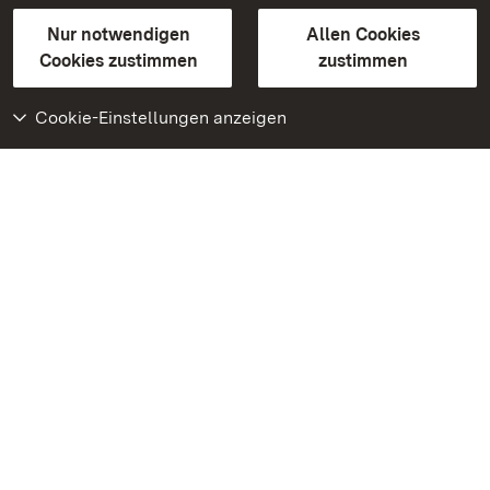
Gebärdensprache
Leichte Sprache
Erklärung zur Barrierefreiheit
Nur notwendigen
Allen Cookies
BITV-konform (geprüfte Seiten)
Cookies zustimmen
zustimmen
Cookie-Einstellungen anzeigen
Weiteres
Portal
Monumente
Besuchen Sie uns auf
Facebook
Besuchen Sie uns auf
Instagram
Besuchen Sie uns auf
Youtube
Lernen Sie unsere Apps
kennen
Google Play Store
App Store für iPhone