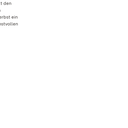
kt den
n
rbst ein
nstvollen