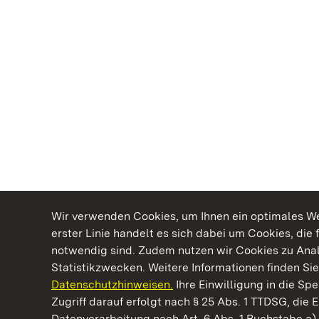
Wir verwenden Cookies, um Ihnen ein optimales Web
erster Linie handelt es sich dabei um Cookies, die 
notwendig sind. Zudem nutzen wir Cookies zu Ana
Statistikzwecken. Weitere Informationen finden Sie
Datenschutzhinweisen.
Ihre Einwilligung in die S
Kommen. Staunen. Genießen.
Zugriff darauf erfolgt nach § 25 Abs. 1 TTDSG, die E
Datenverarbeitung nach Art. 6 Abs. 1 Buchstabe a