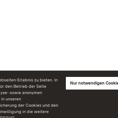
seiten-Erlebnis zu bieten. In
Nur notwendigen Cooki
für den Betrieb der Seite
lyse- sowie anonymen
 in unseren
peicherung der Cookies und den
inwilligung in die weitere
) DSGVO.