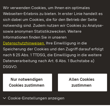
Wir verwenden Cookies, um Ihnen ein optimales
Webseiten-Erlebnis zu bieten. In erster Linie handelt es
Kommen. Staunen. Genießen.
sich dabei um Cookies, die für den Betrieb der Seite
notwendig sind. Zudem nutzen wir Cookies zu Analyse-
sowie anonymen Statistikzwecken. Weitere
Informationen finden Sie in unseren
Datenschutzhinweisen.
Ihre Einwilligung in die
Staatliche Schlösser und Gärten Baden‑Württemberg
Speicherung der Cookies und den Zugriff darauf erfolgt
nach § 25 Abs. 1 TTDSG, die Einwilligung in die weitere
Staatliche Schlösser und Gärten Baden-Württemberg
Datenverarbeitung nach Art. 6 Abs. 1 Buchstabe a)
DSGVO.
Kontakt
FAQ
Impressum
Datenschutz
Gebärdensprache
Leichte Sprache
Erklärung zur Barrierefreiheit
Nur notwendigen
Allen Cookies
BITV-konform (geprüfte Seiten)
Cookies zustimmen
zustimmen
Cookie-Einstellungen anzeigen
Weiteres
Portal
Monumente