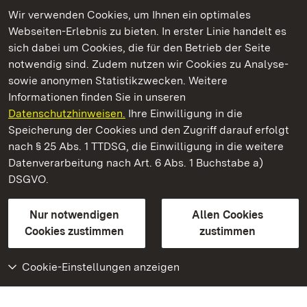
Wir verwenden Cookies, um Ihnen ein optimales
Webseiten-Erlebnis zu bieten. In erster Linie handelt es
Kommen. Staunen. Genießen.
sich dabei um Cookies, die für den Betrieb der Seite
notwendig sind. Zudem nutzen wir Cookies zu Analyse-
sowie anonymen Statistikzwecken. Weitere
Informationen finden Sie in unseren
Datenschutzhinweisen.
Ihre Einwilligung in die
Staatliche Schlösser und Gärten Baden‑Württemberg
Speicherung der Cookies und den Zugriff darauf erfolgt
nach § 25 Abs. 1 TTDSG, die Einwilligung in die weitere
Staatliche Schlösser und Gärten Baden-Württemberg
Datenverarbeitung nach Art. 6 Abs. 1 Buchstabe a)
DSGVO.
Kontakt
FAQ
Impressum
Datenschutz
Gebärdensprache
Leichte Sprache
Erklärung zur Barrierefreiheit
Nur notwendigen
Allen Cookies
BITV-konform (geprüfte Seiten)
Cookies zustimmen
zustimmen
Cookie-Einstellungen anzeigen
Weiteres
Portal
Monumente