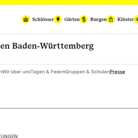
Schlösser
Gärten
Burgen
Klöster
rten Baden‑Württemberg
n
Wir über uns
Tagen & Feiern
Gruppen & Schulen
Presse
TUNGEN