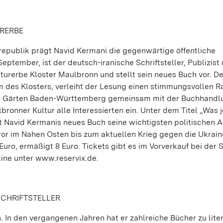
URERBE
srepublik prägt Navid Kermani die gegenwärtige öffentliche
ptember, ist der deutsch-iranische Schriftsteller, Publizist
turerbe Kloster Maulbronn und stellt sein neues Buch vor. De
um des Klosters, verleiht der Lesung einen stimmungsvollen 
und Gärten Baden-Württemberg gemeinsam mit der Buchhandl
nner Kultur alle Interessierten ein. Unter dem Titel „Was j
t Navid Kermanis neues Buch seine wichtigsten politischen A
ror im Nahen Osten bis zum aktuellen Krieg gegen die Ukrain
 Euro, ermäßigt 8 Euro. Tickets gibt es im Vorverkauf bei der 
line unter www.reservix.de.
SCHRIFTSTELLER
. In den vergangenen Jahren hat er zahlreiche Bücher zu lite