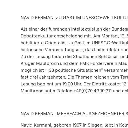
NAVID KERMANI ZU GAST IM UNESCO-WELTKULT
Als einer der führenden Intellektuellen der Bunde
Debattenkultur entscheidend mit. Am Montag, 19. Se
habilitierte Orientalist zu Gast im UNESCO-Weltkul
historische Veranstaltungsort, das Laienrefektori
Zu der Lesung laden die Staatlichen Schlösser 
Krüger Maulbronn und dem FMK Förderverein Maulbro
möglich ist – 33 politische Situationen“ versammel
fast drei Jahrzehnten. Die Themen reichen vom Ter
Lesung beginnt um 19.00 Uhr. Der Eintritt kostet 12
Maulbronn unter Telefon +49(0)70 43.10 311 und on
NAVID KERMANI: MEHRFACH AUSGEZEICHNETER 
Navid Kermani, geboren 1967 in Siegen, lebt in Köln