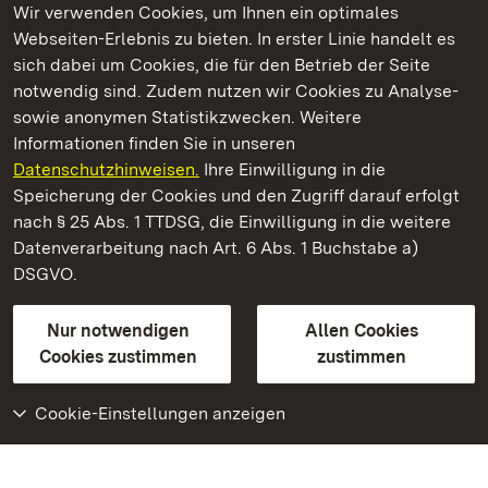
Wir verwenden Cookies, um Ihnen ein optimales
Webseiten-Erlebnis zu bieten. In erster Linie handelt es
Kommen. Staunen. Genießen.
sich dabei um Cookies, die für den Betrieb der Seite
notwendig sind. Zudem nutzen wir Cookies zu Analyse-
sowie anonymen Statistikzwecken. Weitere
Informationen finden Sie in unseren
Datenschutzhinweisen.
Ihre Einwilligung in die
Staatliche Schlösser und Gärten Baden‑Württemberg
Speicherung der Cookies und den Zugriff darauf erfolgt
nach § 25 Abs. 1 TTDSG, die Einwilligung in die weitere
Staatliche Schlösser und Gärten Baden-Württemberg
Datenverarbeitung nach Art. 6 Abs. 1 Buchstabe a)
DSGVO.
Kontakt
FAQ
Impressum
Datenschutz
Gebärdensprache
Leichte Sprache
Erklärung zur Barrierefreiheit
Nur notwendigen
Allen Cookies
BITV-konform (geprüfte Seiten)
Cookies zustimmen
zustimmen
Cookie-Einstellungen anzeigen
Weiteres
Portal
Monumente