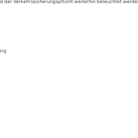
 der Verkehrssicherungspflicht weiterhin beleuchtet werde
erg