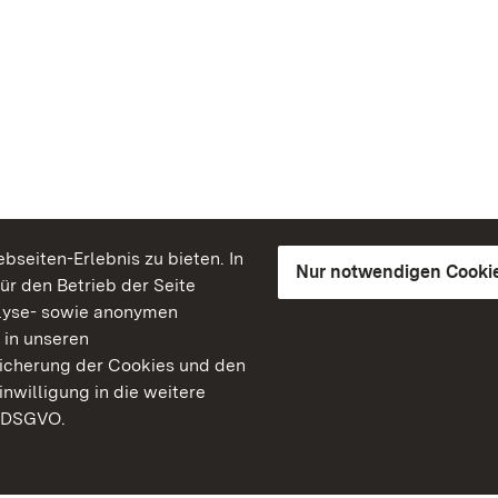
seiten-Erlebnis zu bieten. In
Nur notwendigen Cooki
für den Betrieb der Seite
lyse- sowie anonymen
 in unseren
peicherung der Cookies und den
inwilligung in die weitere
) DSGVO.
Staatliche Schlösser un
Baden-Württemberg