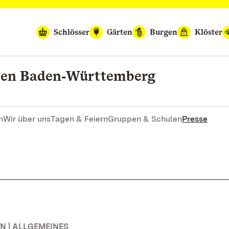
Schlösser
Gärten
Burgen
Klöster
rten Baden‑Württemberg
n
Wir über uns
Tagen & Feiern
Gruppen & Schulen
Presse
 | ALLGEMEINES