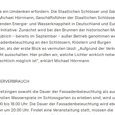
ie ein Umdenken erfordern. Die Staatlichen Schlösser und Gä
 Michael Hörrmann, Geschäftsführer der Staatlichen Schlösse
enden Energie- und Wasserknappheit in Deutschland und Eu
 Initiative: Zunächst wird bei den Brunnen der historischen
ls üblich – bereits im September – außer Betrieb genommen 
ssadenbeleuchtung an den Schlössern, Klöstern und Burgen
er, als der erste Blick es vermuten lässt: „Aufgrund der Ver
cht ausschalten. Hier prüfen wir, welche Lichter wirklich not
echtlich möglich ist“, erklärt Michael Hörrmann.
SERVERBRAUCH
hwetzingen sowohl die Dauer der Fassadenbeleuchtung als au
vollen Wasserspiele im Schlossgarten zu erleben sind, wird 
00 bis 18.00 Uhr. Die Dauer der Fassadenbeleuchtung wird eb
on um 20.00 Uhr. Findet eine Veranstaltung statt, müssen die