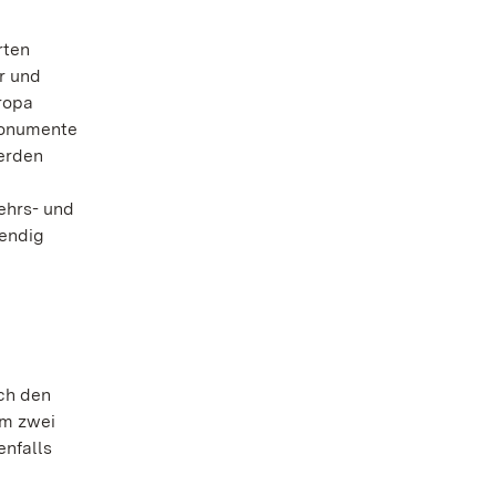
rten
r und
ropa
 Monumente
werden
kehrs- und
wendig
ch den
um zwei
enfalls