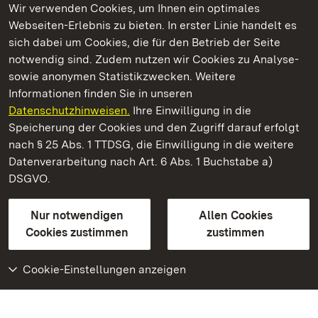
Wir verwenden Cookies, um Ihnen ein optimales
Webseiten-Erlebnis zu bieten. In erster Linie handelt es
Kommen. Staunen. Genießen.
sich dabei um Cookies, die für den Betrieb der Seite
notwendig sind. Zudem nutzen wir Cookies zu Analyse-
sowie anonymen Statistikzwecken. Weitere
Informationen finden Sie in unseren
Datenschutzhinweisen.
Ihre Einwilligung in die
Staatliche Schlösser und Gärten Baden‑Württemberg
Speicherung der Cookies und den Zugriff darauf erfolgt
nach § 25 Abs. 1 TTDSG, die Einwilligung in die weitere
Staatliche Schlösser und Gärten Baden-Württemberg
Datenverarbeitung nach Art. 6 Abs. 1 Buchstabe a)
DSGVO.
Kontakt
FAQ
Impressum
Datenschutz
Gebärdensprache
Leichte Sprache
Erklärung zur Barrierefreiheit
Nur notwendigen
Allen Cookies
BITV-konform (geprüfte Seiten)
Cookies zustimmen
zustimmen
Cookie-Einstellungen anzeigen
Weiteres
Portal
Monumente