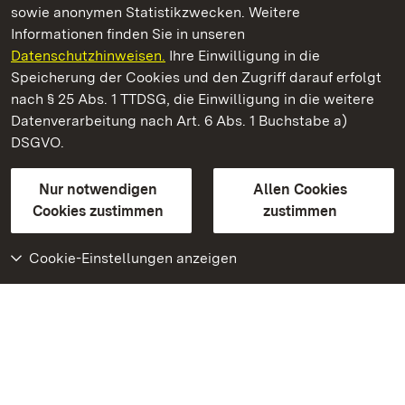
sowie anonymen Statistikzwecken. Weitere
Informationen finden Sie in unseren
Datenschutzhinweisen.
Ihre Einwilligung in die
Staatliche Schlösser und Gärten Baden‑Württemberg
Speicherung der Cookies und den Zugriff darauf erfolgt
nach § 25 Abs. 1 TTDSG, die Einwilligung in die weitere
Staatliche Schlösser und Gärten Baden-Württemberg
Datenverarbeitung nach Art. 6 Abs. 1 Buchstabe a)
DSGVO.
Kontakt
FAQ
Impressum
Datenschutz
Gebärdensprache
Leichte Sprache
Erklärung zur Barrierefreiheit
Nur notwendigen
Allen Cookies
BITV-konform (geprüfte Seiten)
Cookies zustimmen
zustimmen
Cookie-Einstellungen anzeigen
Weiteres
Portal
Monumente
Besuchen Sie uns auf
Facebook
Besuchen Sie uns auf
Instagram
Besuchen Sie uns auf