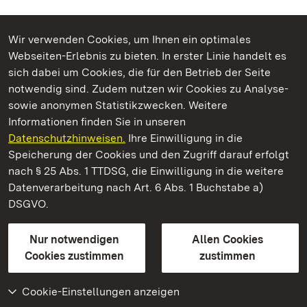
Wir verwenden Cookies, um Ihnen ein optimales
Webseiten-Erlebnis zu bieten. In erster Linie handelt es
Kommen. Staunen. Genießen.
sich dabei um Cookies, die für den Betrieb der Seite
notwendig sind. Zudem nutzen wir Cookies zu Analyse-
sowie anonymen Statistikzwecken. Weitere
Informationen finden Sie in unseren
Datenschutzhinweisen.
Ihre Einwilligung in die
Staatliche Schlösser und Gärten Baden‑Württemberg
Speicherung der Cookies und den Zugriff darauf erfolgt
nach § 25 Abs. 1 TTDSG, die Einwilligung in die weitere
Staatliche Schlösser und Gärten Baden-Württemberg
Datenverarbeitung nach Art. 6 Abs. 1 Buchstabe a)
DSGVO.
Kontakt
FAQ
Impressum
Datenschutz
Gebärdensprache
Leichte Sprache
Erklärung zur Barrierefreiheit
Nur notwendigen
Allen Cookies
BITV-konform (geprüfte Seiten)
Cookies zustimmen
zustimmen
Cookie-Einstellungen anzeigen
Weiteres