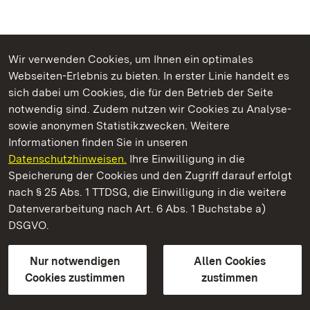
Wir verwenden Cookies, um Ihnen ein optimales
Webseiten-Erlebnis zu bieten. In erster Linie handelt es
Kommen. Staunen. Genießen.
sich dabei um Cookies, die für den Betrieb der Seite
notwendig sind. Zudem nutzen wir Cookies zu Analyse-
sowie anonymen Statistikzwecken. Weitere
Informationen finden Sie in unseren
Datenschutzhinweisen.
Ihre Einwilligung in die
Staatliche Schlösser und Gärten Baden‑Württemberg
Speicherung der Cookies und den Zugriff darauf erfolgt
nach § 25 Abs. 1 TTDSG, die Einwilligung in die weitere
Staatliche Schlösser und Gärten Baden-Württemberg
Datenverarbeitung nach Art. 6 Abs. 1 Buchstabe a)
DSGVO.
Kontakt
FAQ
Impressum
Datenschutz
Gebärdensprache
Leichte Sprache
Erklärung zur Barrierefreiheit
Nur notwendigen
Allen Cookies
BITV-konform (geprüfte Seiten)
Cookies zustimmen
zustimmen