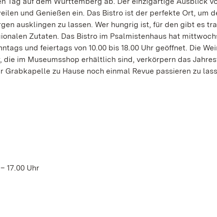
en Tag auf dem Württemberg ab. Der einzigartige Ausblick 
ilen und Genießen ein. Das Bistro ist der perfekte Ort, um 
 ausklingen zu lassen. Wer hungrig ist, für den gibt es tra
ionalen Zutaten. Das Bistro im Psalmistenhaus hat mittwoch
onntags und feiertags von 10.00 bis 18.00 Uhr geöffnet. Die We
r, die im Museumsshop erhältlich sind, verkörpern das Jahre
er Grabkapelle zu Hause noch einmal Revue passieren zu las
– 17.00 Uhr