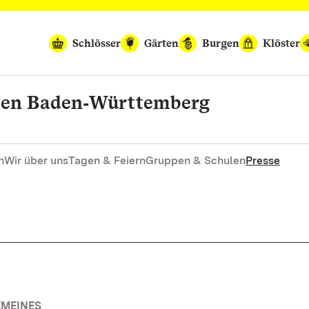
Schlösser
Gärten
Burgen
Klöster
rten Baden‑Württemberg
n
Wir über uns
Tagen & Feiern
Gruppen & Schulen
Presse
EMEINES