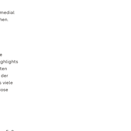
imedial
hen.
he
ighlights
rten
 der
 viele
iose