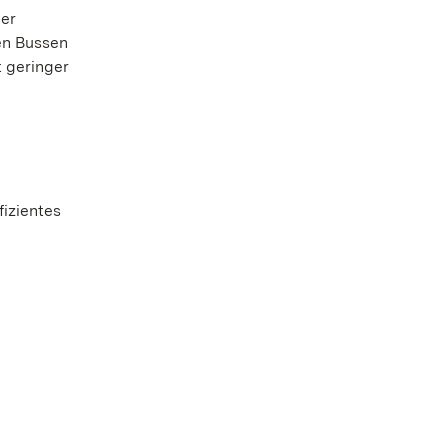
der
en Bussen
t geringer
fizientes