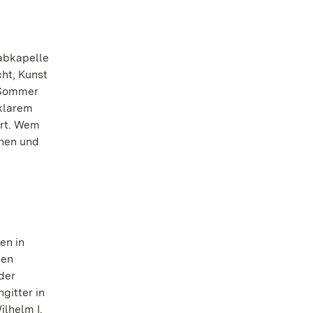
rabkapelle
ht, Kunst
 Sommer
 klarem
art. Wem
ehen und
en in
ten
der
gitter in
lhelm I.