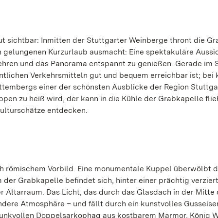
 sichtbar: Inmitten der Stuttgarter Weinberge thront die G
n gelungenen Kurzurlaub ausmacht: Eine spektakuläre Aussic
ukehren und das Panorama entspannt zu genießen. Gerade im
fentlichen Verkehrsmitteln gut und bequem erreichbar ist; bei
ttembergs einer der schönsten Ausblicke der Region Stuttg
pen zu heiß wird, der kann in die Kühle der Grabkapelle fli
ulturschätze entdecken.
ch römischem Vorbild. Eine monumentale Kuppel überwölbt d
der Grabkapelle befindet sich, hinter einer prächtig verzier
r Altarraum. Das Licht, das durch das Glasdach in der Mitte 
ndere Atmosphäre – und fällt durch ein kunstvolles Gusseisen
 prunkvollen Doppelsarkophag aus kostbarem Marmor, König Wi