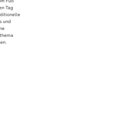
vom Fuß
den Tag
ditionelle
s und
ine
sthema
sen.