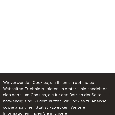
Wir verwenden Cookies, um Ihnen ein optimales
Webseiten-Erlebnis zu bieten. In erster Linie handelt es
Kommen. Staunen. Genießen.
sich dabei um Cookies, die für den Betrieb der Seite
notwendig sind. Zudem nutzen wir Cookies zu Analyse-
sowie anonymen Statistikzwecken. Weitere
Informationen finden Sie in unseren