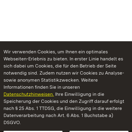
Wir verwenden Cookies, um Ihnen ein optimales
Webseiten-Erlebnis zu bieten. In erster Linie handelt es
Kommen. Staunen. Genießen.
sich dabei um Cookies, die für den Betrieb der Seite
notwendig sind. Zudem nutzen wir Cookies zu Analyse-
sowie anonymen Statistikzwecken. Weitere
Informationen finden Sie in unseren
Datenschutzhinweisen.
Ihre Einwilligung in die
Staatliche Schlösser und Gärten Baden‑Württemberg
Speicherung der Cookies und den Zugriff darauf erfolgt
nach § 25 Abs. 1 TTDSG, die Einwilligung in die weitere
Staatliche Schlösser und Gärten Baden-Württemberg
Datenverarbeitung nach Art. 6 Abs. 1 Buchstabe a)
DSGVO.
Kontakt
FAQ
Impressum
Datenschutz
Gebärdensprache
Leichte Sprache