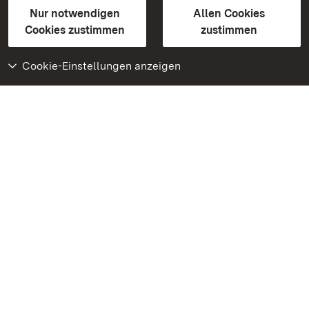
Erklärung zur Barrierefreiheit
Nur notwendigen
Allen Cookies
BITV-konform (geprüfte Seiten)
Cookies zustimmen
zustimmen
Cookie-Einstellungen anzeigen
Weiteres
Portal
Monumente
Besuchen Sie uns auf
Facebook
Besuchen Sie uns auf
Instagram
Besuchen Sie uns auf
Youtube
Lernen Sie unsere Apps
kennen
Google Play Store
App Store für iPhone