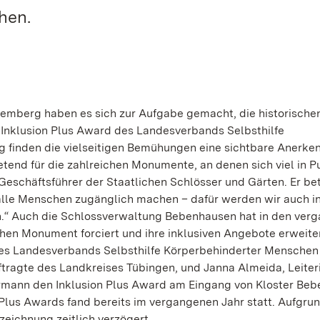
hen.
emberg haben es sich zur Aufgabe gemacht, die historische
 Inklusion Plus Award des Landesverbands Selbsthilfe
inden die vielseitigen Bemühungen eine sichtbare Anerke
etend für die zahlreichen Monumente, an denen sich viel in P
Geschäftsführer der Staatlichen Schlösser und Gärten. Er bet
alle Menschen zugänglich machen – dafür werden wir auch i
n.“ Auch die Schlossverwaltung Bebenhausen hat in den ver
chen Monument forciert und ihre inklusiven Angebote erweiter
es Landesverbands Selbsthilfe Körperbehinderter Menschen
tragte des Landkreises Tübingen, und Janna Almeida, Leiter
rmann den Inklusion Plus Award am Eingang von Kloster Be
n Plus Awards fand bereits im vergangenen Jahr statt. Aufgru
eichnung zeitlich verzögert.