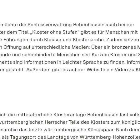
t möchte die Schlossverwaltung Bebenhausen auch bei der
er dem Titel „Kloster ohne Stufen“ gibt es für Menschen mit
e Führungen durch Klausur und Klosterkirche. Zudem setzen
en Öffnung auf unterschiedliche Medien: Über ein bronzenes 
linde und sehbehinderte Menschen seit Kurzem Kloster und 
nts sind Informationen in Leichter Sprache zu finden. Infor
mengestellt. Außerdem gibt es auf der Website ein Video zu K
ch die mittelalterliche Klosteranlage Bebenhausen fast voll
e württembergischen Herrscher Teile des Klosters zum königli
onarchie das letzte württembergische Königspaar. Nach dem
n als Tagungsort des Landtags von Württemberg-Hohenzoller