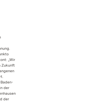
n
nnung.
unkto
ont: „Wir
n Zukunft
gangenen
t.
 Baden-
in der
benhausen
nd der