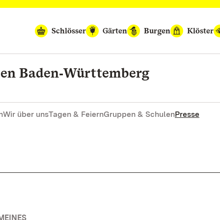
Schlösser
Gärten
Burgen
Klöster
rten Baden‑Württemberg
n
Wir über uns
Tagen & Feiern
Gruppen & Schulen
Presse
MEINES