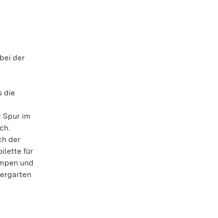
bei der
 die
r Spur im
ch.
ch der
lette für
Rampen und
tergarten