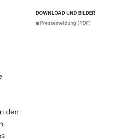
DOWNLOAD UND BILDER
Pressemeldung (PDF)
e
en den
n
es