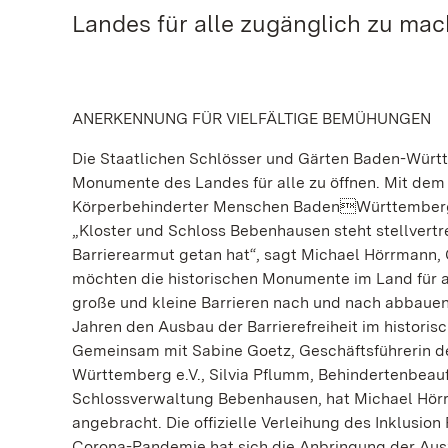
Landes für alle zugänglich zu mac
ANERKENNUNG FÜR VIELFÄLTIGE BEMÜHUNGEN
Die Staatlichen Schlösser und Gärten Baden-Württ
Monumente des Landes für alle zu öffnen. Mit dem
Körperbehinderter Menschen BadenWürttemberg f
„Kloster und Schloss Bebenhausen steht stellvertr
Barrierearmut getan hat“, sagt Michael Hörrmann, 
möchten die historischen Monumente im Land für 
große und kleine Barrieren nach und nach abbaue
Jahren den Ausbau der Barrierefreiheit im historis
Gemeinsam mit Sabine Goetz, Geschäftsführerin d
Württemberg e.V., Silvia Pflumm, Behindertenbeauf
Schlossverwaltung Bebenhausen, hat Michael Hör
angebracht. Die offizielle Verleihung des Inklusio
Corona-Pandemie hat sich die Anbringung der Ausz