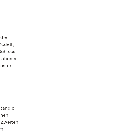
 die
Modell,
Schloss
mationen
loster
ständig
chen
 Zweiten
n.