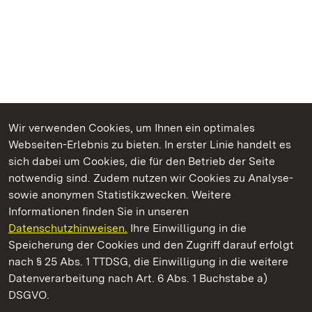
Wir verwenden Cookies, um Ihnen ein optimales
Webseiten-Erlebnis zu bieten. In erster Linie handelt es
Kommen. Staunen. Genießen.
sich dabei um Cookies, die für den Betrieb der Seite
notwendig sind. Zudem nutzen wir Cookies zu Analyse-
sowie anonymen Statistikzwecken. Weitere
Informationen finden Sie in unseren
Datenschutzhinweisen.
Ihre Einwilligung in die
Staatliche Schlösser und Gärten Baden‑Württemberg
Speicherung der Cookies und den Zugriff darauf erfolgt
nach § 25 Abs. 1 TTDSG, die Einwilligung in die weitere
Staatliche Schlösser und Gärten Baden-Württemberg
Datenverarbeitung nach Art. 6 Abs. 1 Buchstabe a)
DSGVO.
Kontakt
FAQ
Impressum
Datenschutz