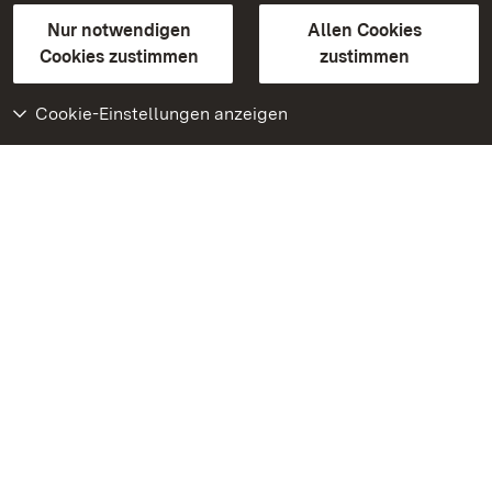
Gebärdensprache
Leichte Sprache
Erklärung zur Barrierefreiheit
Nur notwendigen
Allen Cookies
BITV-konform (geprüfte Seiten)
Cookies zustimmen
zustimmen
Cookie-Einstellungen anzeigen
Weiteres
Portal
Monumente
Besuchen Sie uns auf
Facebook
Besuchen Sie uns auf
Instagram
Besuchen Sie uns auf
Youtube
Lernen Sie unsere Apps
kennen
Google Play Store
App Store für iPhone