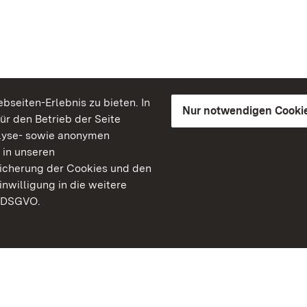
seiten-Erlebnis zu bieten. In
Nur notwendigen Cooki
für den Betrieb der Seite
lyse- sowie anonymen
 in unseren
peicherung der Cookies und den
inwilligung in die weitere
) DSGVO.
Staatliche Schlösser un
Baden-Württemberg
Kontakt
FAQ
Impressum
Datenschutz