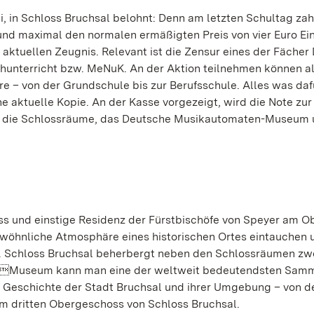
, in Schloss Bruchsal belohnt: Denn am letzten Schultag za
und maximal den normalen ermäßigten Preis von vier Euro Eint
aktuellen Zeugnis. Relevant ist die Zensur eines der Fächer
hunterricht bzw. MeNuK. An der Aktion teilnehmen können al
re – von der Grundschule bis zur Berufsschule. Alles was daf
e aktuelle Kopie. An der Kasse vorgezeigt, wird die Note zur
nnen die Schlossräume, das Deutsche Musikautomaten-Museum
ss und einstige Residenz der Fürstbischöfe von Speyer am Ob
ewöhnliche Atmosphäre eines historischen Ortes eintauchen 
n. Schloss Bruchsal beherbergt neben den Schlossräumen zw
enMuseum kann man eine der weltweit bedeutendsten Sam
ie Geschichte der Stadt Bruchsal und ihrer Umgebung – von d
im dritten Obergeschoss von Schloss Bruchsal.