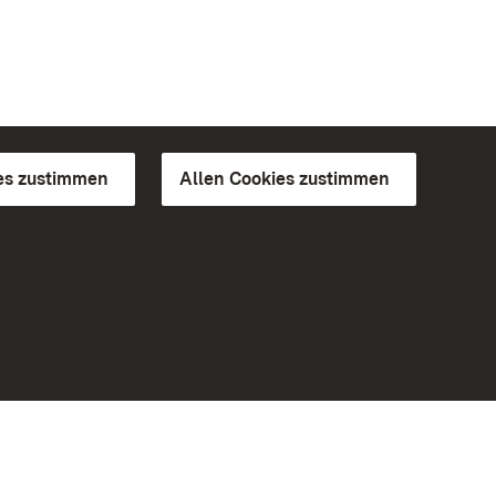
es zustimmen
Allen Cookies zustimmen
d Gärten
Weiteres
Portal
Monumente
Besuchen Sie uns auf Facebook
Besuchen Sie uns auf Instagram
Besuchen Sie uns auf Youtube