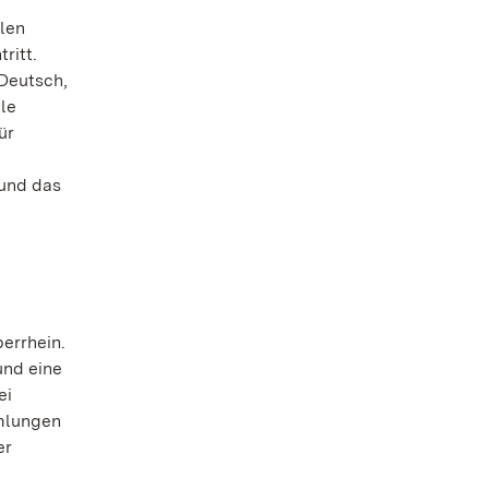
hlen
ritt.
 Deutsch,
le
ür
 und das
errhein.
und eine
ei
mlungen
er