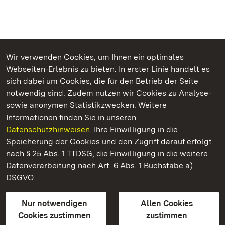
Wir verwenden Cookies, um Ihnen ein optimales
Webseiten-Erlebnis zu bieten. In erster Linie handelt es
Kommen. Staunen. Genießen.
sich dabei um Cookies, die für den Betrieb der Seite
notwendig sind. Zudem nutzen wir Cookies zu Analyse-
sowie anonymen Statistikzwecken. Weitere
Informationen finden Sie in unseren
Datenschutzhinweisen.
Ihre Einwilligung in die
Staatliche Schlösser und Gärten Baden‑Württemberg
Speicherung der Cookies und den Zugriff darauf erfolgt
nach § 25 Abs. 1 TTDSG, die Einwilligung in die weitere
Staatliche Schlösser und Gärten Baden-Württemberg
Datenverarbeitung nach Art. 6 Abs. 1 Buchstabe a)
DSGVO.
Kontakt
FAQ
Impressum
Datenschutz
Gebärdensprache
Leichte Sprache
Erklärung zur Barrierefreiheit
Nur notwendigen
Allen Cookies
BITV-konform (geprüfte Seiten)
Cookies zustimmen
zustimmen