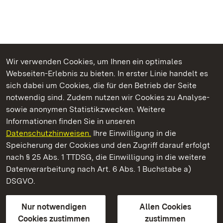
Wir verwenden Cookies, um Ihnen ein optimales
Webseiten-Erlebnis zu bieten. In erster Linie handelt es
Kommen. Staunen. Genießen.
sich dabei um Cookies, die für den Betrieb der Seite
notwendig sind. Zudem nutzen wir Cookies zu Analyse-
sowie anonymen Statistikzwecken. Weitere
Informationen finden Sie in unseren
Datenschutzhinweisen.
Ihre Einwilligung in die
Staatliche Schlösser und Gärten Baden‑Württemberg
Speicherung der Cookies und den Zugriff darauf erfolgt
nach § 25 Abs. 1 TTDSG, die Einwilligung in die weitere
Staatliche Schlösser und Gärten Baden-Württemberg
Datenverarbeitung nach Art. 6 Abs. 1 Buchstabe a)
DSGVO.
Kontakt
FAQ
Impressum
Datenschutz
Gebärdensprache
Leichte Sprache
Erklärung zur Barrierefreiheit
Nur notwendigen
Allen Cookies
BITV-konform (geprüfte Seiten)
Cookies zustimmen
zustimmen