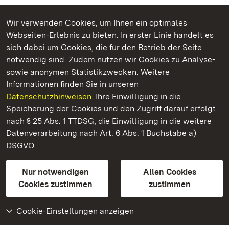
Wir verwenden Cookies, um Ihnen ein optimales
Webseiten-Erlebnis zu bieten. In erster Linie handelt es
Kommen. Staunen. Genießen.
sich dabei um Cookies, die für den Betrieb der Seite
notwendig sind. Zudem nutzen wir Cookies zu Analyse-
sowie anonymen Statistikzwecken. Weitere
Informationen finden Sie in unseren
Datenschutzhinweisen.
Ihre Einwilligung in die
Staatliche Schlösser und Gärten Baden‑Württemberg
Speicherung der Cookies und den Zugriff darauf erfolgt
nach § 25 Abs. 1 TTDSG, die Einwilligung in die weitere
Staatliche Schlösser und Gärten Baden-Württemberg
Datenverarbeitung nach Art. 6 Abs. 1 Buchstabe a)
DSGVO.
Kontakt
FAQ
Impressum
Datenschutz
Gebärdensprache
Leichte Sprache
Erklärung zur Barrierefreiheit
Nur notwendigen
Allen Cookies
BITV-konform (geprüfte Seiten)
Cookies zustimmen
zustimmen
Cookie-Einstellungen anzeigen
Weiteres