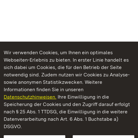
Wir verwenden Cookies, um Ihnen ein optimales
Webseiten-Erlebnis zu bieten. In erster Linie handelt es
Kommen. Staunen. Genießen.
sich dabei um Cookies, die für den Betrieb der Seite
notwendig sind. Zudem nutzen wir Cookies zu Analyse-
sowie anonymen Statistikzwecken. Weitere
Informationen finden Sie in unseren
Datenschutzhinweisen.
Ihre Einwilligung in die
Staatliche Schlösser und Gärten Baden‑Württemberg
Speicherung der Cookies und den Zugriff darauf erfolgt
nach § 25 Abs. 1 TTDSG, die Einwilligung in die weitere
Staatliche Schlösser und Gärten Baden-Württemberg
Datenverarbeitung nach Art. 6 Abs. 1 Buchstabe a)
DSGVO.
Kontakt
FAQ
Impressum
Datenschutz
Gebärdensprache
Leichte Sprache