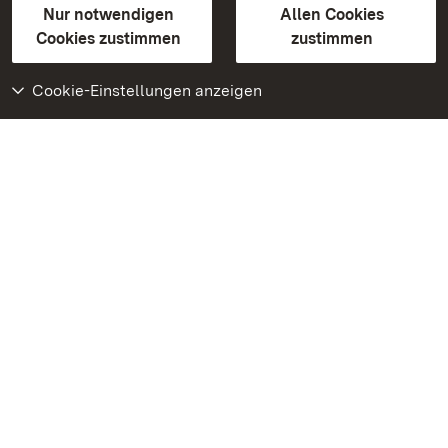
Erklärung zur Barrierefreiheit
Nur notwendigen
Allen Cookies
BITV-konform (geprüfte Seiten)
Cookies zustimmen
zustimmen
Cookie-Einstellungen anzeigen
Weiteres
Portal
Monumente
Besuchen Sie uns auf
Facebook
Besuchen Sie uns auf
Instagram
Besuchen Sie uns auf
Youtube
Lernen Sie unsere Apps
kennen
Google Play Store
App Store für iPhone