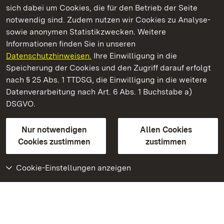
sich dabei um Cookies, die für den Betrieb der Seite
notwendig sind. Zudem nutzen wir Cookies zu Analyse-
sowie anonymen Statistikzwecken. Weitere
Informationen finden Sie in unseren
Datenschutzhinweisen.
Ihre Einwilligung in die
Staatliche Schlösser und Gärten Baden‑Württemberg
Speicherung der Cookies und den Zugriff darauf erfolgt
nach § 25 Abs. 1 TTDSG, die Einwilligung in die weitere
Staatliche Schlösser und Gärten Baden-Württemberg
Datenverarbeitung nach Art. 6 Abs. 1 Buchstabe a)
DSGVO.
Kontakt
FAQ
Impressum
Datenschutz
Gebärdensprache
Leichte Sprache
Erklärung zur Barrierefreiheit
Nur notwendigen
Allen Cookies
BITV-konform (geprüfte Seiten)
Cookies zustimmen
zustimmen
Cookie-Einstellungen anzeigen
Weiteres
Portal
Monumente
Besuchen Sie uns auf
Facebook
Besuchen Sie uns auf