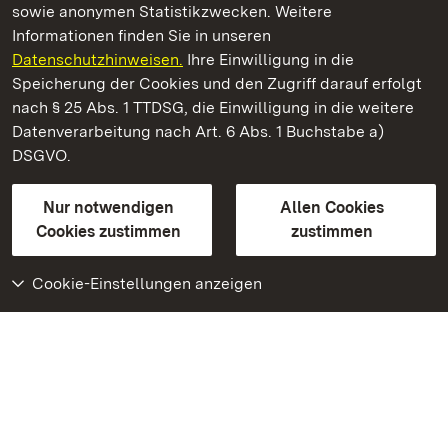
sowie anonymen Statistikzwecken. Weitere
Informationen finden Sie in unseren
Datenschutzhinweisen.
Ihre Einwilligung in die
Staatliche Schlösser und Gärten Baden‑Württemberg
Speicherung der Cookies und den Zugriff darauf erfolgt
nach § 25 Abs. 1 TTDSG, die Einwilligung in die weitere
Staatliche Schlösser und Gärten Baden-Württemberg
Datenverarbeitung nach Art. 6 Abs. 1 Buchstabe a)
DSGVO.
Kontakt
FAQ
Impressum
Datenschutz
Gebärdensprache
Leichte Sprache
Erklärung zur Barrierefreiheit
Nur notwendigen
Allen Cookies
BITV-konform (geprüfte Seiten)
Cookies zustimmen
zustimmen
Cookie-Einstellungen anzeigen
Weiteres
Portal
Monumente
Besuchen Sie uns auf
Facebook
Besuchen Sie uns auf
Instagram
Besuchen Sie uns auf