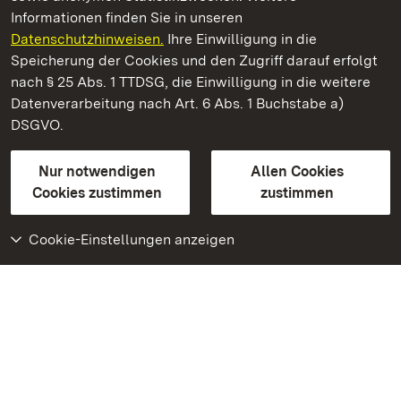
Informationen finden Sie in unseren
Datenschutzhinweisen.
Ihre Einwilligung in die
Staatliche Schlösser und Gärten Baden‑Württemberg
Speicherung der Cookies und den Zugriff darauf erfolgt
nach § 25 Abs. 1 TTDSG, die Einwilligung in die weitere
Staatliche Schlösser und Gärten Baden-Württemberg
Datenverarbeitung nach Art. 6 Abs. 1 Buchstabe a)
DSGVO.
Kontakt
FAQ
Impressum
Datenschutz
Gebärdensprache
Leichte Sprache
Erklärung zur Barrierefreiheit
Nur notwendigen
Allen Cookies
BITV-konform (geprüfte Seiten)
Cookies zustimmen
zustimmen
Cookie-Einstellungen anzeigen
Weiteres
Portal
Monumente
Besuchen Sie uns auf
Facebook
Besuchen Sie uns auf
Instagram
Besuchen Sie uns auf
Youtube