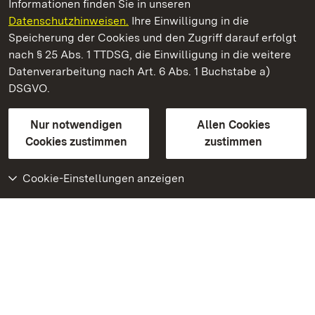
Informationen finden Sie in unseren
Datenschutzhinweisen.
Ihre Einwilligung in die
Staatliche Schlösser und Gärten Baden‑Württemberg
Speicherung der Cookies und den Zugriff darauf erfolgt
nach § 25 Abs. 1 TTDSG, die Einwilligung in die weitere
Staatliche Schlösser und Gärten Baden-Württemberg
Datenverarbeitung nach Art. 6 Abs. 1 Buchstabe a)
DSGVO.
Kontakt
FAQ
Impressum
Datenschutz
Gebärdensprache
Leichte Sprache
Erklärung zur Barrierefreiheit
Nur notwendigen
Allen Cookies
BITV-konform (geprüfte Seiten)
Cookies zustimmen
zustimmen
Cookie-Einstellungen anzeigen
Weiteres
Portal
Monumente
Besuchen Sie uns auf
Facebook
Besuchen Sie uns auf
Instagram
Besuchen Sie uns auf
Youtube