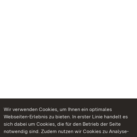
Wir verwenden Cookies, um Ihnen ein optimales
Webseiten-Erlebnis zu bieten. In erster Linie handelt es
Kommen. Staunen. Genießen.
sich dabei um Cookies, die für den Betrieb der Seite
notwendig sind. Zudem nutzen wir Cookies zu Analyse-