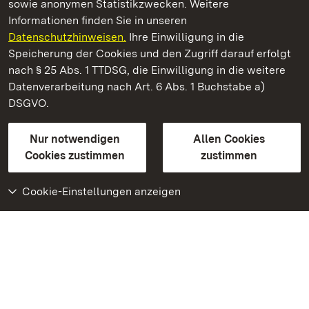
sowie anonymen Statistikzwecken. Weitere
Informationen finden Sie in unseren
Datenschutzhinweisen.
Ihre Einwilligung in die
Staatliche Schlösser und Gärten Baden‑Württemberg
Speicherung der Cookies und den Zugriff darauf erfolgt
nach § 25 Abs. 1 TTDSG, die Einwilligung in die weitere
Staatliche Schlösser und Gärten Baden-Württemberg
Datenverarbeitung nach Art. 6 Abs. 1 Buchstabe a)
DSGVO.
Kontakt
FAQ
Impressum
Datenschutz
Gebärdensprache
Leichte Sprache
Erklärung zur Barrierefreiheit
Nur notwendigen
Allen Cookies
BITV-konform (geprüfte Seiten)
Cookies zustimmen
zustimmen
Cookie-Einstellungen anzeigen
Weiteres
Portal
Monumente
Besuchen Sie uns auf
Facebook
Besuchen Sie uns auf
Instagram
Besuchen Sie uns auf