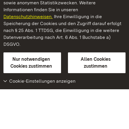
sowie anonymen Statistikzwecken. Weitere
Informationen finden Sie in unseren
Datenschutzhinweisen.
Ihre Einwilligung in die
Staatliche Schlösser und Gärten Baden‑Württemberg
Speicherung der Cookies und den Zugriff darauf erfolgt
nach § 25 Abs. 1 TTDSG, die Einwilligung in die weitere
Staatliche Schlösser und Gärten Baden-Württemberg
Datenverarbeitung nach Art. 6 Abs. 1 Buchstabe a)
DSGVO.
Kontakt
FAQ
Impressum
Datenschutz
Gebärdensprache
Leichte Sprache
Erklärung zur Barrierefreiheit
Nur notwendigen
Allen Cookies
BITV-konform (geprüfte Seiten)
Cookies zustimmen
zustimmen
Cookie-Einstellungen anzeigen
Weiteres
Portal
Monumente
Besuchen Sie uns auf
Facebook
Besuchen Sie uns auf
Instagram
Besuchen Sie uns auf