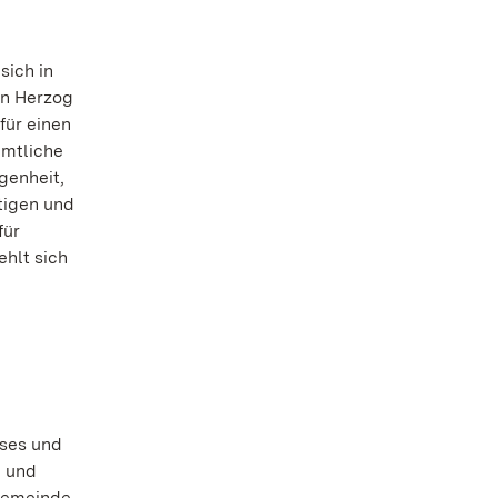
sich in
on Herzog
für einen
amtliche
genheit,
tigen und
für
ehlt sich
sses und
n und
ngemeinde