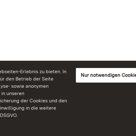
seiten-Erlebnis zu bieten. In
Nur notwendigen Cooki
für den Betrieb der Seite
lyse- sowie anonymen
 in unseren
peicherung der Cookies und den
inwilligung in die weitere
) DSGVO.
Staatliche Schlösser un
Baden-Württemberg