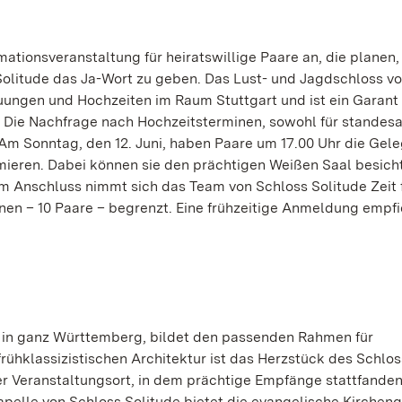
ationsveranstaltung für heiratswillige Paare an, die planen, 
Solitude das Ja-Wort zu geben. Das Lust- und Jagdschloss v
auungen und Hochzeiten im Raum Stuttgart und ist ein Garant 
 Die Nachfrage nach Hochzeitsterminen, sowohl für standes
. Am Sonntag, den 12. Juni, haben Paare um 17.00 Uhr die Gele
ormieren. Dabei können sie den prächtigen Weißen Saal besich
m Anschluss nimmt sich das Team von Schloss Solitude Zeit 
onen – 10 Paare – begrenzt. Eine frühzeitige Anmeldung empfi
e in ganz Württemberg, bildet den passenden Rahmen für
ühklassizistischen Architektur ist das Herzstück des Schlo
er Veranstaltungsort, in dem prächtige Empfänge stattfande
apelle von Schloss Solitude bietet die evangelische Kirche