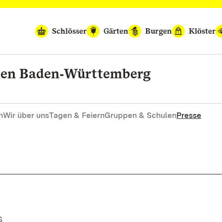
Schlösser
Gärten
Burgen
Klöster
rten Baden‑Württemberg
n
Wir über uns
Tagen & Feiern
Gruppen & Schulen
Presse
S