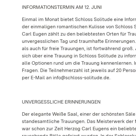
INFORMATIONSTERMIN AM 12. JUNI
Einmal im Monat bietet Schloss Solitude eine Inform
der einmaligen romantischen Kulisse von Schloss 
Carl Eugen zählt zu den beliebtesten Orten für Tr
unvergesslichen Tag und traumhafte Erinnerungen.
als auch für freie Trauungen, ist fortwährend groß
sich über eine Trauung in Schloss Solitude zu inf
alle Optionen rund um die Trauung kennenlernen. I
Fragen. Die Teilnehmerzahl ist jeweils auf 20 Pers
per E-Mail an info@schloss-solitude.de.
UNVERGESSLICHE ERINNERUNGEN
Der elegante Weiße Saal, einer der schönsten Säl
standesamtliche Trauungen. Das Meisterwerk der fr
war schon zur Zeit Herzog Carl Eugens ein beliebt
rauschende Bälle gefeiert wurden. In der Schlossk