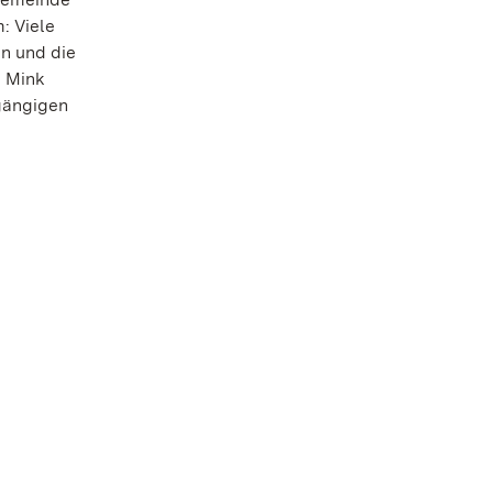
: Viele
en und die
g Mink
gängigen