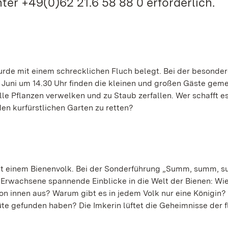
nter +49(0)62 21.6 58 88 0 erforderlich.
wurde mit einem schrecklichen Fluch belegt. Bei der besonde
 Juni um 14.30 Uhr finden die kleinen und großen Gäste gem
lle Pflanzen verwelken und zu Staub zerfallen. Wer schafft es
den kurfürstlichen Garten zu retten?
it einem Bienenvolk. Bei der Sonderführung „Summ, summ, 
d Erwachsene spannende Einblicke in die Welt der Bienen: W
on innen aus? Warum gibt es in jedem Volk nur eine Königin?
te gefunden haben? Die Imkerin lüftet die Geheimnisse der f