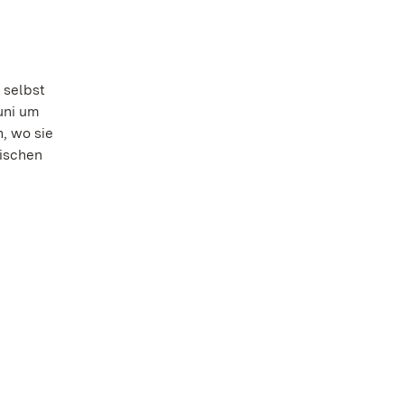
 selbst
uni um
, wo sie
rischen