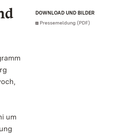
nd
DOWNLOAD UND BILDER
Pressemeldung (PDF)
ogramm
rg
woch,
ni um
dung