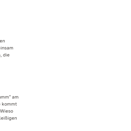
ren
einsam
, die
summ“ am
ie kommt
 Wieso
leißigen