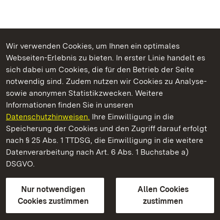
Wir verwenden Cookies, um Ihnen ein optimales
Webseiten-Erlebnis zu bieten. In erster Linie handelt es
Kommen. Staunen. Genießen.
sich dabei um Cookies, die für den Betrieb der Seite
notwendig sind. Zudem nutzen wir Cookies zu Analyse-
sowie anonymen Statistikzwecken. Weitere
Informationen finden Sie in unseren
Datenschutzhinweisen.
Ihre Einwilligung in die
Staatliche Schlösser und Gärten Baden‑Württemberg
Speicherung der Cookies und den Zugriff darauf erfolgt
nach § 25 Abs. 1 TTDSG, die Einwilligung in die weitere
Staatliche Schlösser und Gärten Baden-Württemberg
Datenverarbeitung nach Art. 6 Abs. 1 Buchstabe a)
DSGVO.
Kontakt
FAQ
Impressum
Datenschutz
Gebärdensprache
Leichte Sprache
Erklärung zur Barrierefreiheit
Nur notwendigen
Allen Cookies
BITV-konform (geprüfte Seiten)
Cookies zustimmen
zustimmen