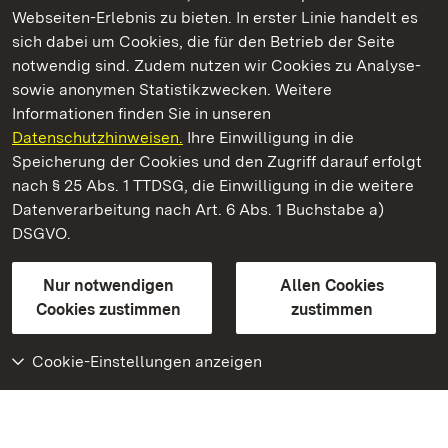
Webseiten-Erlebnis zu bieten. In erster Linie handelt es
Kommen. Staunen. Genießen.
sich dabei um Cookies, die für den Betrieb der Seite
notwendig sind. Zudem nutzen wir Cookies zu Analyse-
sowie anonymen Statistikzwecken. Weitere
Informationen finden Sie in unseren
Datenschutzhinweisen.
Ihre Einwilligung in die
Staatliche Schlösser und Gärten Baden‑Württemberg
Speicherung der Cookies und den Zugriff darauf erfolgt
nach § 25 Abs. 1 TTDSG, die Einwilligung in die weitere
Staatliche Schlösser und Gärten Baden-Württemberg
Datenverarbeitung nach Art. 6 Abs. 1 Buchstabe a)
DSGVO.
Kontakt
FAQ
Impressum
Datenschutz
Gebärdensprache
Leichte Sprache
Erklärung zur Barrierefreiheit
Nur notwendigen
Allen Cookies
BITV-konform (geprüfte Seiten)
Cookies zustimmen
zustimmen
Cookie-Einstellungen anzeigen
Weiteres
Portal
Monumente
Besuchen Sie uns auf