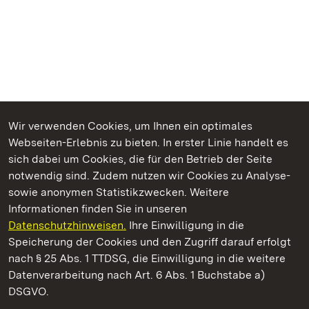
Wir verwenden Cookies, um Ihnen ein optimales
Webseiten-Erlebnis zu bieten. In erster Linie handelt es
Kommen. Staunen. Genießen.
sich dabei um Cookies, die für den Betrieb der Seite
notwendig sind. Zudem nutzen wir Cookies zu Analyse-
sowie anonymen Statistikzwecken. Weitere
Informationen finden Sie in unseren
Datenschutzhinweisen.
Ihre Einwilligung in die
Staatliche Schlösser und Gärten Baden‑Württemberg
Speicherung der Cookies und den Zugriff darauf erfolgt
nach § 25 Abs. 1 TTDSG, die Einwilligung in die weitere
Staatliche Schlösser und Gärten Baden-Württemberg
Datenverarbeitung nach Art. 6 Abs. 1 Buchstabe a)
DSGVO.
Kontakt
FAQ
Impressum
Datenschutz