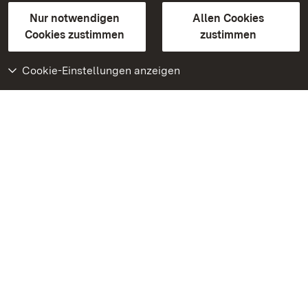
Gebärdensprache
Leichte Sprache
Erklärung zur Barrierefreiheit
Nur notwendigen
Allen Cookies
BITV-konform (geprüfte Seiten)
Cookies zustimmen
zustimmen
Cookie-Einstellungen anzeigen
Weiteres
Portal
Monumente
Besuchen Sie uns auf
Facebook
Besuchen Sie uns auf
Instagram
Besuchen Sie uns auf
Youtube
Lernen Sie unsere Apps
kennen
Google Play Store
App Store für iPhone