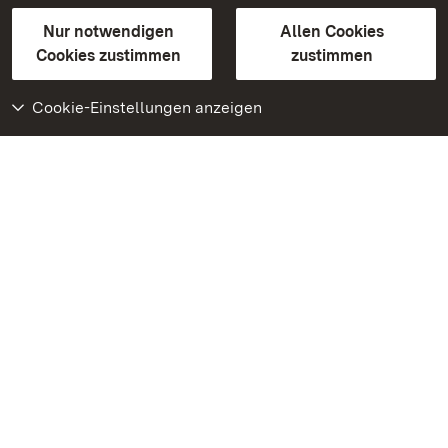
Gebärdensprache
Leichte Sprache
Erklärung zur Barrierefreiheit
Nur notwendigen
Allen Cookies
BITV-konform (geprüfte Seiten)
Cookies zustimmen
zustimmen
Cookie-Einstellungen anzeigen
Weiteres
Portal
Monumente
Besuchen Sie uns auf
Facebook
Besuchen Sie uns auf
Instagram
Besuchen Sie uns auf
Youtube
Lernen Sie unsere Apps
kennen
Google Play Store
App Store für iPhone