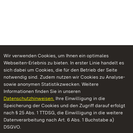
Wir verwenden Cookies, um Ihnen ein optimales
Webseiten-Erlebnis zu bieten. In erster Linie handelt es
Kommen. Staunen. Genießen.
sich dabei um Cookies, die für den Betrieb der Seite
notwendig sind. Zudem nutzen wir Cookies zu Analyse-
sowie anonymen Statistikzwecken. Weitere
Informationen finden Sie in unseren
Datenschutzhinweisen.
Ihre Einwilligung in die
Staatliche Schlösser und Gärten Baden‑Württemberg
Speicherung der Cookies und den Zugriff darauf erfolgt
nach § 25 Abs. 1 TTDSG, die Einwilligung in die weitere
Staatliche Schlösser und Gärten Baden-Württemberg
Datenverarbeitung nach Art. 6 Abs. 1 Buchstabe a)
DSGVO.
Kontakt
FAQ
Impressum
Datenschutz