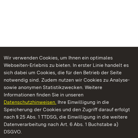
Wir verwenden Cookies, um Ihnen ein optimales
Webseiten-Erlebnis zu bieten. In erster Linie handelt es
Kommen. Staunen. Genießen.
sich dabei um Cookies, die für den Betrieb der Seite
notwendig sind. Zudem nutzen wir Cookies zu Analyse-
sowie anonymen Statistikzwecken. Weitere
Informationen finden Sie in unseren
Datenschutzhinweisen.
Ihre Einwilligung in die
Staatliche Schlösser und Gärten Baden‑Württemberg
Speicherung der Cookies und den Zugriff darauf erfolgt
nach § 25 Abs. 1 TTDSG, die Einwilligung in die weitere
Staatliche Schlösser und Gärten Baden-Württemberg
Datenverarbeitung nach Art. 6 Abs. 1 Buchstabe a)
DSGVO.
Kontakt
FAQ
Impressum
Datenschutz