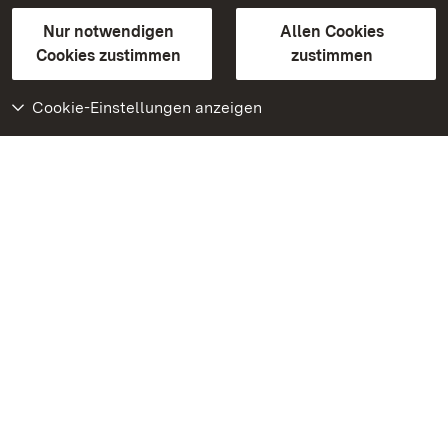
Gebärdensprache
Leichte Sprache
Erklärung zur Barrierefreiheit
Nur notwendigen
Allen Cookies
BITV-konform (geprüfte Seiten)
Cookies zustimmen
zustimmen
Cookie-Einstellungen anzeigen
Weiteres
Portal
Monumente
Besuchen Sie uns auf
Facebook
Besuchen Sie uns auf
Instagram
Besuchen Sie uns auf
Youtube
Lernen Sie unsere Apps
kennen
Google Play Store
App Store für iPhone