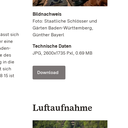
Bildnachweis
Foto: Staatliche Schlösser und
Gärten Baden-Württemberg,
ässt sich
Günther Bayerl
r eine
Technische Daten
aden-
JPG, 2600x1735 Pxl, 0.69 MB
e des
 in die
t sich
Download
 15 ist
Luftaufnahme