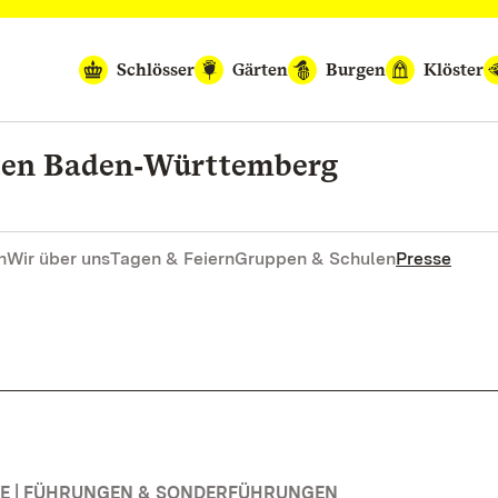
Schlösser
Gärten
Burgen
Klöster
rten Baden‑Württemberg
n
Wir über uns
Tagen & Feiern
Gruppen & Schulen
Presse
E | FÜHRUNGEN & SONDERFÜHRUNGEN