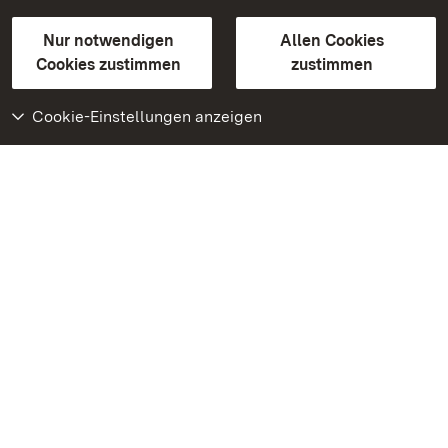
Gebärdensprache
Leichte Sprache
Erklärung zur Barrierefreiheit
Nur notwendigen
Allen Cookies
BITV-konform (geprüfte Seiten)
Cookies zustimmen
zustimmen
Cookie-Einstellungen anzeigen
Weiteres
Portal
Monumente
Besuchen Sie uns auf
Facebook
Besuchen Sie uns auf
Instagram
Besuchen Sie uns auf
Youtube
Lernen Sie unsere Apps
kennen
Google Play Store
App Store für iPhone