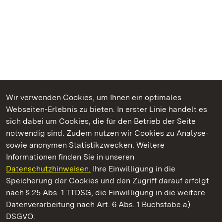
Wir verwenden Cookies, um Ihnen ein optimales
Webseiten-Erlebnis zu bieten. In erster Linie handelt es
Kommen. Staunen. Genießen.
sich dabei um Cookies, die für den Betrieb der Seite
notwendig sind. Zudem nutzen wir Cookies zu Analyse-
sowie anonymen Statistikzwecken. Weitere
Informationen finden Sie in unseren
Datenschutzhinweisen.
Ihre Einwilligung in die
Staatliche Schlösser und Gärten Baden‑Württemberg
Speicherung der Cookies und den Zugriff darauf erfolgt
nach § 25 Abs. 1 TTDSG, die Einwilligung in die weitere
Staatliche Schlösser und Gärten Baden-Württemberg
Datenverarbeitung nach Art. 6 Abs. 1 Buchstabe a)
DSGVO.
Kontakt
FAQ
Impressum
Datenschutz