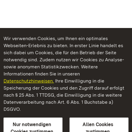
Wir verwenden Cookies, um Ihnen ein optimales
Webseiten-Erlebnis zu bieten. In erster Linie handelt es
Kommen. Staunen. Genießen.
sich dabei um Cookies, die für den Betrieb der Seite
notwendig sind. Zudem nutzen wir Cookies zu Analyse-
sowie anonymen Statistikzwecken. Weitere
Informationen finden Sie in unseren
Datenschutzhinweisen.
Ihre Einwilligung in die
Staatliche Schlösser und Gärten Baden‑Württemberg
Speicherung der Cookies und den Zugriff darauf erfolgt
nach § 25 Abs. 1 TTDSG, die Einwilligung in die weitere
Staatliche Schlösser und Gärten Baden-Württemberg
Datenverarbeitung nach Art. 6 Abs. 1 Buchstabe a)
DSGVO.
Kontakt
FAQ
Impressum
Datenschutz
Gebärdensprache
Leichte Sprache
Erklärung zur Barrierefreiheit
Nur notwendigen
Allen Cookies
BITV-konform (geprüfte Seiten)
Cookies zustimmen
zustimmen