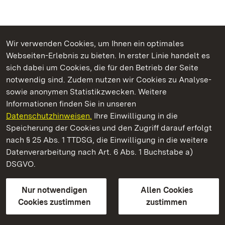
Wir verwenden Cookies, um Ihnen ein optimales
Webseiten-Erlebnis zu bieten. In erster Linie handelt es
Kommen. Staunen. Genießen.
sich dabei um Cookies, die für den Betrieb der Seite
notwendig sind. Zudem nutzen wir Cookies zu Analyse-
sowie anonymen Statistikzwecken. Weitere
Informationen finden Sie in unseren
Datenschutzhinweisen.
Ihre Einwilligung in die
Staatliche Schlösser und Gärten Baden‑Württemberg
Speicherung der Cookies und den Zugriff darauf erfolgt
nach § 25 Abs. 1 TTDSG, die Einwilligung in die weitere
Staatliche Schlösser und Gärten Baden-Württemberg
Datenverarbeitung nach Art. 6 Abs. 1 Buchstabe a)
DSGVO.
Kontakt
FAQ
Impressum
Datenschutz
Gebärdensprache
Leichte Sprache
Erklärung zur Barrierefreiheit
Nur notwendigen
Allen Cookies
BITV-konform (geprüfte Seiten)
Cookies zustimmen
zustimmen