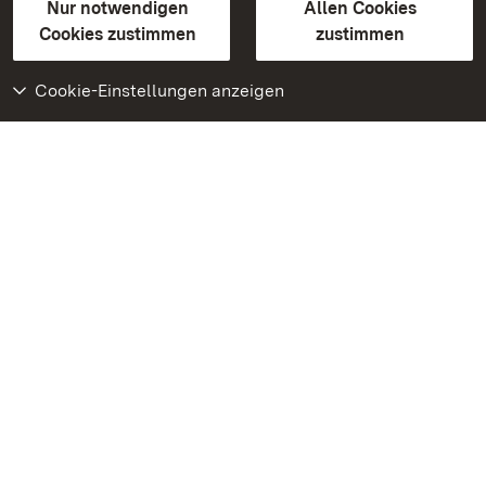
Erklärung zur Barrierefreiheit
Nur notwendigen
Allen Cookies
BITV-konform (geprüfte Seiten)
Cookies zustimmen
zustimmen
Cookie-Einstellungen anzeigen
Weiteres
Portal
Monumente
Besuchen Sie uns auf
Facebook
Besuchen Sie uns auf
Instagram
Besuchen Sie uns auf
Youtube
Lernen Sie unsere Apps
kennen
Google Play Store
App Store für iPhone