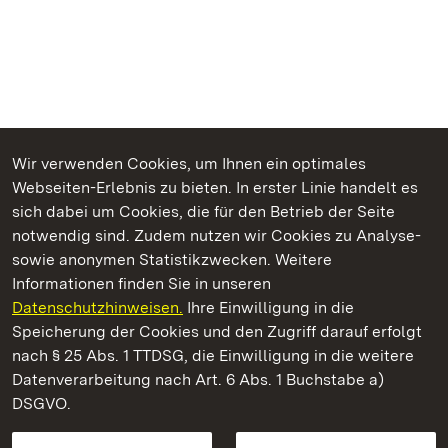
Wir verwenden Cookies, um Ihnen ein optimales
Webseiten-Erlebnis zu bieten. In erster Linie handelt es
Kommen. Staunen. Genießen.
sich dabei um Cookies, die für den Betrieb der Seite
notwendig sind. Zudem nutzen wir Cookies zu Analyse-
sowie anonymen Statistikzwecken. Weitere
Informationen finden Sie in unseren
Datenschutzhinweisen.
Ihre Einwilligung in die
Staatliche Schlösser und Gärten Baden‑Württemberg
Speicherung der Cookies und den Zugriff darauf erfolgt
nach § 25 Abs. 1 TTDSG, die Einwilligung in die weitere
Staatliche Schlösser und Gärten Baden-Württemberg
Datenverarbeitung nach Art. 6 Abs. 1 Buchstabe a)
DSGVO.
Kontakt
FAQ
Impressum
Datenschutz
Gebärdensprache
Leichte Sprache