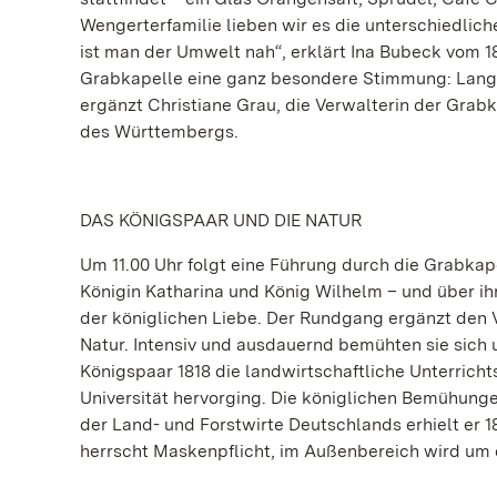
Wengerterfamilie lieben wir es die unterschiedlic
ist man der Umwelt nah“, erklärt Ina Bubeck vom 1
Grabkapelle eine ganz besondere Stimmung: Langs
ergänzt Christiane Grau, die Verwalterin der Grab
des Württembergs.
DAS KÖNIGSPAAR UND DIE NATUR
Um 11.00 Uhr folgt eine Führung durch die Grabka
Königin Katharina und König Wilhelm – und über ihr
der königlichen Liebe. Der Rundgang ergänzt den 
Natur. Intensiv und ausdauernd bemühten sie sic
Königspaar 1818 die landwirtschaftliche Unterrich
Universität hervorging. Die königlichen Bemühun
der Land- und Forstwirte Deutschlands erhielt er 
herrscht Maskenpflicht, im Außenbereich wird um