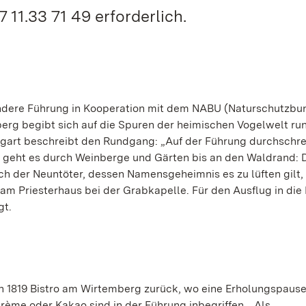
 11.33 71 49 erforderlich.
sondere Führung in Kooperation mit dem NABU (Naturschutzbu
berg begibt sich auf die Spuren der heimischen Vogelwelt r
art beschreibt den Rundgang: „Auf der Führung durchschre
 geht es durch Weinberge und Gärten bis an den Waldrand: 
ch der Neuntöter, dessen Namensgeheimnis es zu lüften gilt, i
am Priesterhaus bei der Grabkapelle. Für den Ausflug in die
gt.
n 1819 Bistro am Wirtemberg zurück, wo eine Erholungspaus
Crème oder Kakao sind in der Führung inbegriffen. „Als