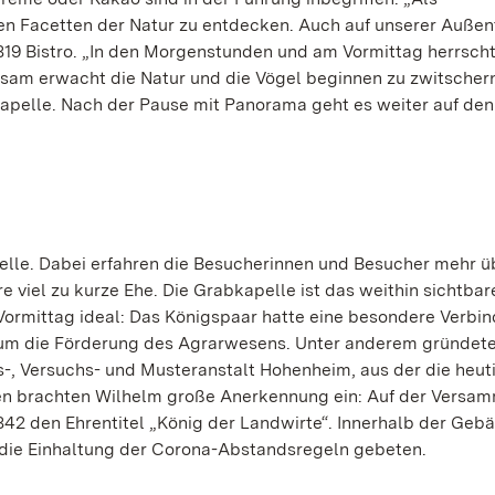
hen Facetten der Natur zu entdecken. Auch auf unserer Außen
819 Bistro. „In den Morgenstunden und am Vormittag herrscht
am erwacht die Natur und die Vögel beginnen zu zwitschern
kapelle. Nach der Pause mit Panorama geht es weiter auf den
pelle. Dabei erfahren die Besucherinnen und Besucher mehr ü
e viel zu kurze Ehe. Die Grabkapelle ist das weithin sichtba
Vormittag ideal: Das Königspaar hatte eine besondere Verbi
h um die Förderung des Agrarwesens. Unter anderem gründet
ts-, Versuchs- und Musteranstalt Hohenheim, aus der die heut
gen brachten Wilhelm große Anerkennung ein: Auf der Versa
1842 den Ehrentitel „König der Landwirte“. Innerhalb der Geb
 die Einhaltung der Corona-Abstandsregeln gebeten.