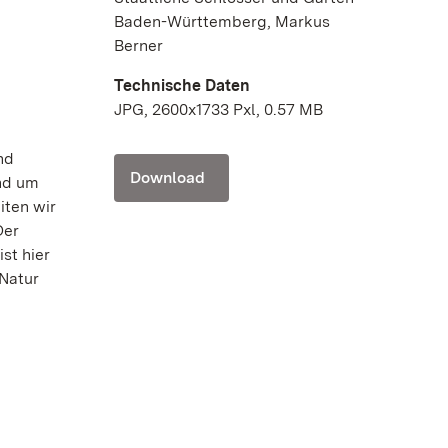
Baden-Württemberg, Markus
Berner
Technische Daten
JPG, 2600x1733 Pxl, 0.57 MB
nd
Download
und um
iten wir
Der
st hier
 Natur
e