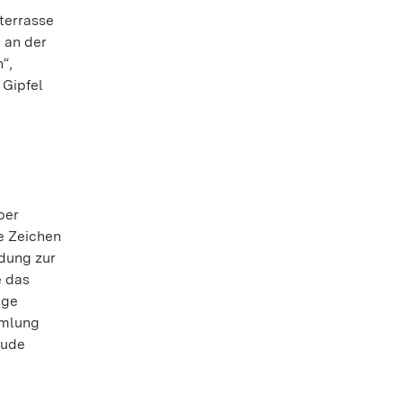
terrasse
 an der
“,
 Gipfel
ber
re Zeichen
ndung zur
e das
ige
mmlung
äude